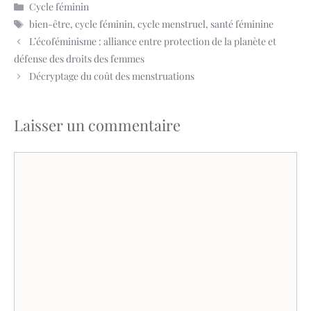
Catégories
Cycle féminin
Étiquettes
bien-être
,
cycle féminin
,
cycle menstruel
,
santé féminine
L’écoféminisme : alliance entre protection de la planète et
défense des droits des femmes
Décryptage du coût des menstruations
Laisser un commentaire
Commentaire