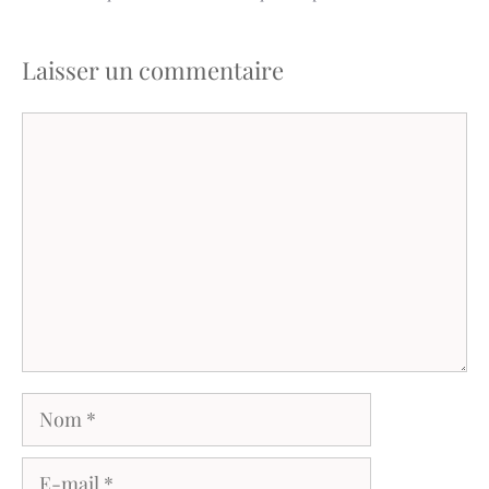
Laisser un commentaire
Commentaire
Nom
E-