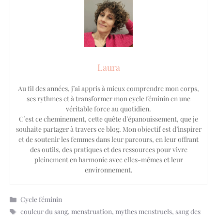
Laura
Au fil des années, j’ai appris à mieux comprendre mon corps,
ses rythmes et à transformer mon cycle féminin en une
véritable force au quotidien.
C’est ce cheminement, cette quête d’épanouissement, que je
souhaite partager à travers ce blog. Mon objectif est d’inspirer
et de soutenir les femmes dans leur parcours, en leur offrant
des outils, des pratiques et des ressources pour vivre
pleinement en harmonie avec elles-mêmes et leur
environnement.
Catégories
Cycle féminin
Étiquettes
couleur du sang
,
menstruation
,
mythes menstruels
,
sang des