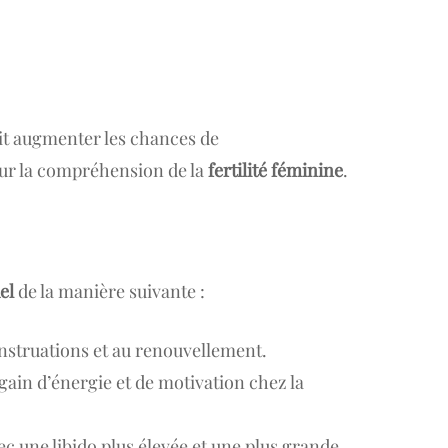
t augmenter les chances de
pour la compréhension de la
fertilité féminine
.
el
de la manière suivante :
enstruations et au renouvellement.
egain d’énergie et de motivation chez la
ec une libido plus élevée et une plus grande