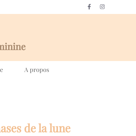
minine
e
A propos
ases de la lune