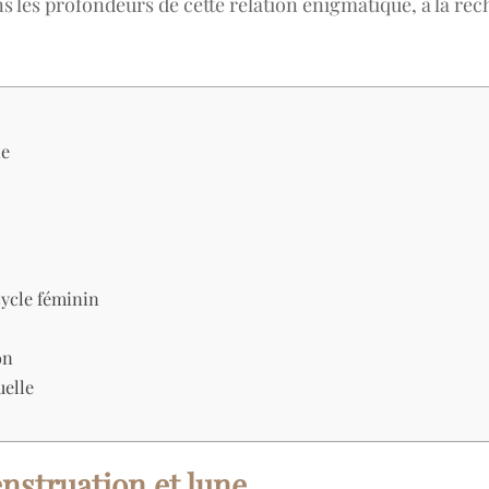
s les profondeurs de cette relation énigmatique, à la re
ne
 cycle féminin
on
uelle
nstruation et lune