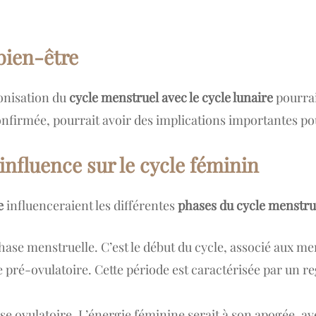
 bien-être
onisation du
cycle menstruel avec le cycle lunaire
pourrai
 confirmée, pourrait avoir des implications importantes 
 influence sur le cycle féminin
e
influenceraient les différentes
phases du cycle menstru
hase menstruelle. C’est le début du cycle, associé aux m
se pré-ovulatoire. Cette période est caractérisée par un r
ase ovulatoire. L’énergie féminine serait à son apogée, av